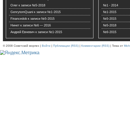
Олег
к записи
№5-2018
№1 - 2014
GenrytomQuani
к записи
№1-2015
№1-2015
Financedob
к записи
№5-2015
№5-2015
Нинет
к записи
№6 — 2016
№5-2018
Андрей Евневич
к записи
№1-2015
№6-2015
© 2008 Советский морпех |
Войти
|
Публикации (RSS)
|
Комментарии (RSS)
| Тема от
Mich