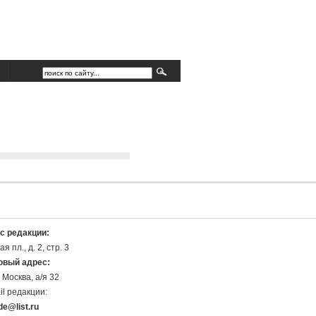
с редакции:
я пл., д. 2, стр. 3
овый адрес:
 Москва, а/я 32
il редакции:
de@list.ru