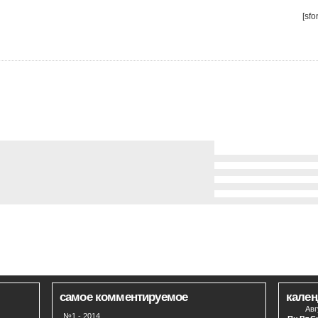
[sfo
самое комментируемое
кален
Авг
№1 - 2014