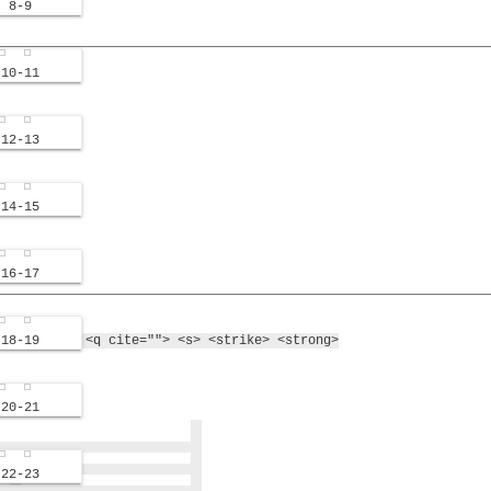
8-9
10-11
12-13
14-15
16-17
"> <em> <i> <q cite=""> <s> <strike> <strong>
18-19
20-21
22-23