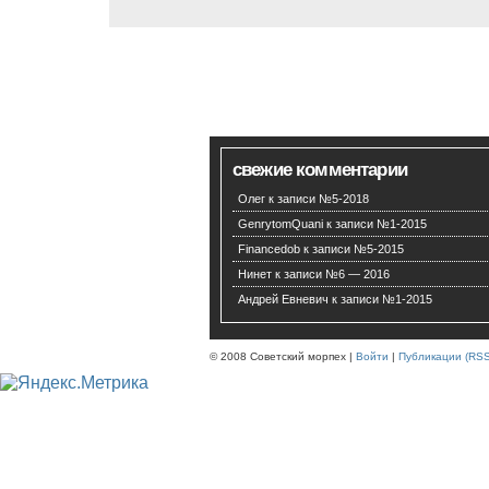
свежие комментарии
Олег
к записи
№5-2018
GenrytomQuani
к записи
№1-2015
Financedob
к записи
№5-2015
Нинет
к записи
№6 — 2016
Андрей Евневич
к записи
№1-2015
© 2008 Советский морпех |
Войти
|
Публикации (RSS