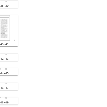
38-39
40-41
42-43
44-45
46-47
48-49