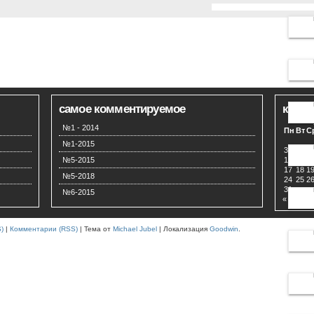
самое комментируемое
кален
Авг
№1 - 2014
Пн
Вт
С
№1-2015
3
4
5
№5-2015
10
11
1
17
18
1
№5-2018
24
25
2
31
№6-2015
« Июн
)
|
Комментарии (RSS)
| Тема от
Michael Jubel
| Локализация
Goodwin
.