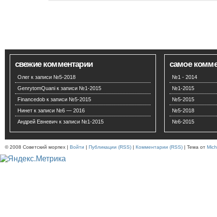
свежие комментарии
самое комм
Олег
к записи
№5-2018
№1 - 2014
GenrytomQuani
к записи
№1-2015
№1-2015
Financedob
к записи
№5-2015
№5-2015
Нинет
к записи
№6 — 2016
№5-2018
Андрей Евневич
к записи
№1-2015
№6-2015
© 2008 Советский морпех |
Войти
|
Публикации (RSS)
|
Комментарии (RSS)
| Тема от
Mich