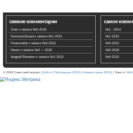
свежие комментарии
самое комм
Олег
к записи
№5-2018
№1 - 2014
GenrytomQuani
к записи
№1-2015
№1-2015
Financedob
к записи
№5-2015
№5-2015
Нинет
к записи
№6 — 2016
№5-2018
Андрей Евневич
к записи
№1-2015
№6-2015
© 2008 Советский морпех |
Войти
|
Публикации (RSS)
|
Комментарии (RSS)
| Тема от
Mich