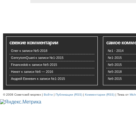
свежие комментарии
самое комм
Олег
к записи
№5-2018
№1 - 2014
GenrytomQuani
к записи
№1-2015
№1-2015
Financedob
к записи
№5-2015
№5-2015
Нинет
к записи
№6 — 2016
№5-2018
Андрей Евневич
к записи
№1-2015
№6-2015
© 2008 Советский морпех |
Войти
|
Публикации (RSS)
|
Комментарии (RSS)
| Тема от
Mich