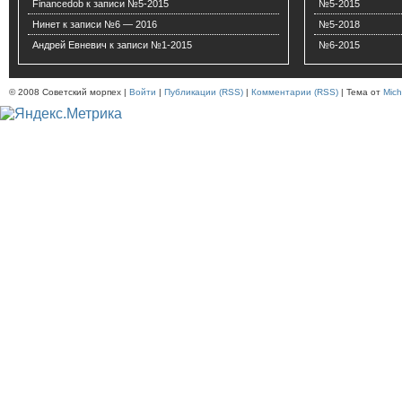
Financedob
к записи
№5-2015
№5-2015
Нинет
к записи
№6 — 2016
№5-2018
Андрей Евневич
к записи
№1-2015
№6-2015
© 2008 Советский морпех |
Войти
|
Публикации (RSS)
|
Комментарии (RSS)
| Тема от
Mich