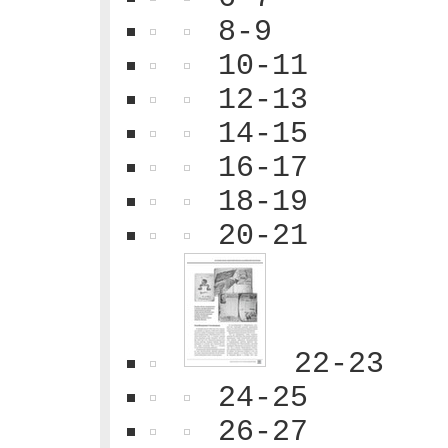
8-9
10-11
12-13
14-15
16-17
18-19
20-21
22-23
24-25
26-27