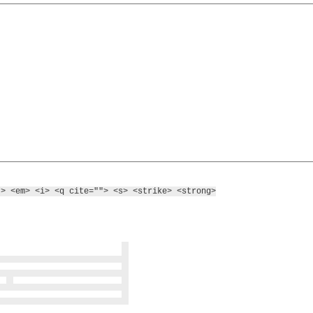
"> <em> <i> <q cite=""> <s> <strike> <strong>