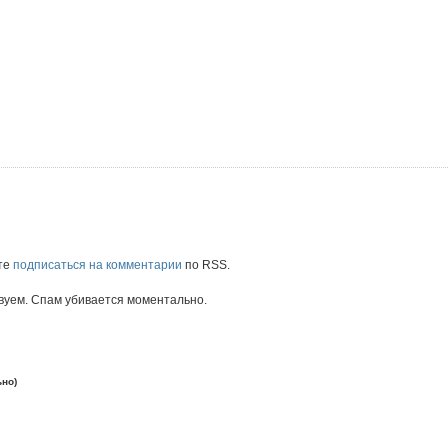
те
подписаться на комментарии
по RSS.
вуем. Спам убивается моментально.
ьно)