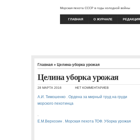
Морская пехота СССР в годы холодной войны
ГЛАВНАЯ
О ЖУРНАЛЕ
РЕДАКЦИЯ
Главная
»
Целина-уборка урожая
Целина уборка урожая
28 МАРТА 2016
НЕТ КОММЕНТАРИЕВ
А.И. Тимошенко . Ордена за мирный труд на груди
морского пехотинца
.
Е.М.Верхозин . Морская пехота ТОФ. Уборка урожая