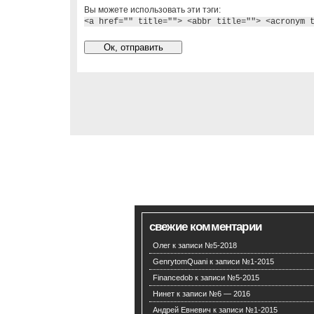
Вы можете использовать эти тэги:
<a href="" title=""> <abbr title=""> <acronym 
свежие комментарии
Олег
к записи
№5-2018
GenrytomQuani
к записи
№1-2015
Financedob
к записи
№5-2015
Нинет
к записи
№6 — 2016
Андрей Евневич
к записи
№1-2015