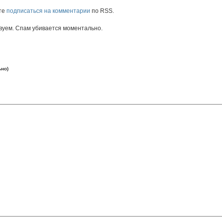
те
подписаться на комментарии
по RSS.
вуем. Спам убивается моментально.
ьно)