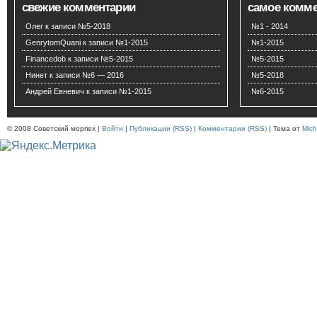
свежие комментарии
самое комм
Олег
к записи
№5-2018
№1 - 2014
GenrytomQuani
к записи
№1-2015
№1-2015
Financedob
к записи
№5-2015
№5-2015
Нинет
к записи
№6 — 2016
№5-2018
Андрей Евневич
к записи
№1-2015
№6-2015
© 2008 Советский морпех |
Войти
|
Публикации (RSS)
|
Комментарии (RSS)
| Тема от
Mich