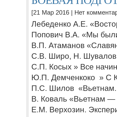
[21 Мар 2016 |
Нет коммента
Лебеденко А.Е. «Вост
Попович В.А. «Мы был
В.П. Атаманов «Славян
С.В. Широ, Н. Шувалов,
С.П. Косых » Все начи
Ю.П. Демченкоко » С 
П.С. Шилов «Вьетнам.
В. Коваль «Вьетнам —
E.М. Верхозин. Экспе